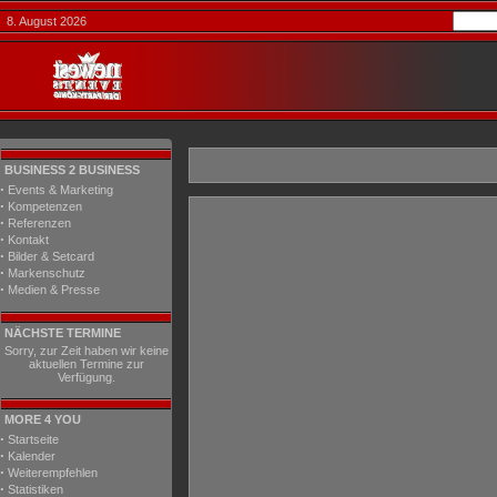
8. August 2026
BUSINESS 2 BUSINESS
·
Events & Marketing
·
Kompetenzen
·
Referenzen
·
Kontakt
·
Bilder & Setcard
·
Markenschutz
·
Medien & Presse
NÄCHSTE TERMINE
Sorry, zur Zeit haben wir keine
aktuellen Termine zur
Verfügung.
MORE 4 YOU
·
Startseite
·
Kalender
·
Weiterempfehlen
·
Statistiken