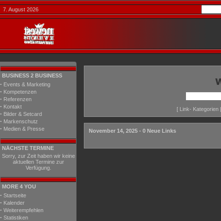
7. August 2026
BUSINESS 2 BUSINESS
·
Events & Marketing
·
Kompetenzen
·
Referenzen
·
Kontakt
[
Link- Kategorien
·
Bilder & Setcard
·
Markenschutz
·
Medien & Presse
November 14, 2025 - 0 Neue Links
NÄCHSTE TERMINE
Sorry, zur Zeit haben wir keine
aktuellen Termine zur
Verfügung.
MORE 4 YOU
·
Startseite
·
Kalender
·
Weiterempfehlen
·
Statistiken