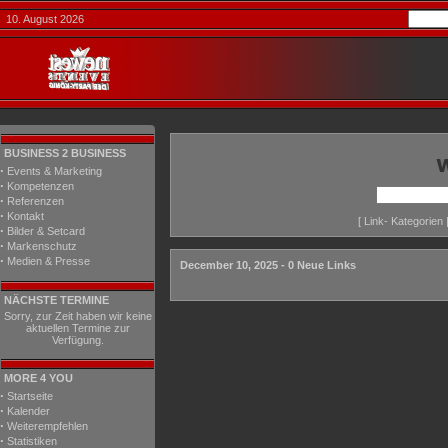
10. August 2026
BUSINESS 2 BUSINESS
·
Events & Marketing
·
Kompetenzen
·
Referenzen
·
Kontakt
[
Link- Kategorien
·
Bilder & Setcard
·
Markenschutz
·
Medien & Presse
December 10, 2025 - 0 Neue Links
NÄCHSTE TERMINE
Sorry, zur Zeit haben wir keine
aktuellen Termine zur
Verfügung.
MORE 4 YOU
·
Startseite
·
Kalender
·
Weiterempfehlen
·
Statistiken