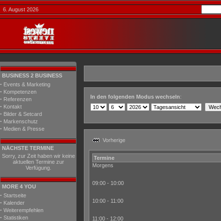
6. August 2026
BUSINESS 2 BUSINESS
·
Events & Marketing
·
Kompetenzen
In den folgenden Modus wechseln
:
·
Referenzen
·
Kontakt
·
Bilder & Setcard
·
Markenschutz
·
Medien & Presse
Vorherige
NÄCHSTE TERMINE
Sorry, zur Zeit haben wir keine
Termine
aktuellen Termine zur
Morgens
Verfügung.
09:00 - 10:00
MORE 4 YOU
·
Startseite
10:00 - 11:00
·
Kalender
·
Weiterempfehlen
·
Statistiken
11:00 - 12:00