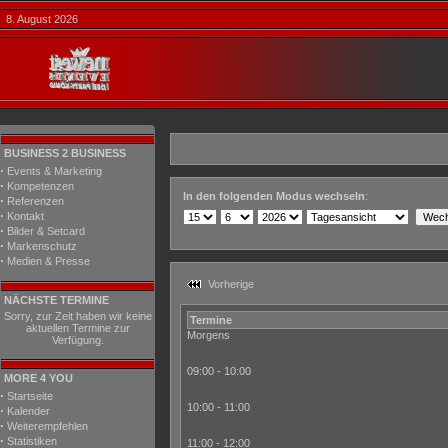
8. August 2026
BUSINESS 2 BUSINESS
·
Events & Marketing
·
Kompetenzen
In den folgenden Modus wechseln
:
·
Referenzen
·
Kontakt
·
Bilder & Setcard
·
Markenschutz
·
Medien & Presse
Vorherige
NÄCHSTE TERMINE
Sorry, zur Zeit haben wir keine
Termine
aktuellen Termine zur
Morgens
Verfügung.
09:00 - 10:00
MORE 4 YOU
·
Startseite
10:00 - 11:00
·
Kalender
·
Weiterempfehlen
·
Statistiken
11:00 - 12:00