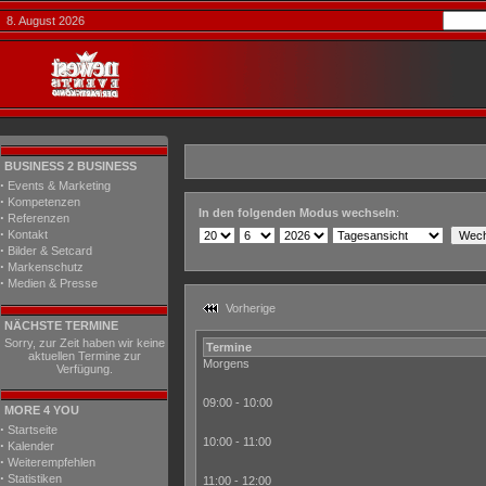
8. August 2026
BUSINESS 2 BUSINESS
·
Events & Marketing
·
Kompetenzen
In den folgenden Modus wechseln
:
·
Referenzen
·
Kontakt
·
Bilder & Setcard
·
Markenschutz
·
Medien & Presse
Vorherige
NÄCHSTE TERMINE
Sorry, zur Zeit haben wir keine
Termine
aktuellen Termine zur
Morgens
Verfügung.
09:00 - 10:00
MORE 4 YOU
·
Startseite
10:00 - 11:00
·
Kalender
·
Weiterempfehlen
·
Statistiken
11:00 - 12:00