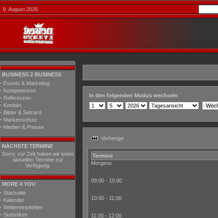
9. August 2026
BUSINESS 2 BUSINESS
·
Events & Marketing
·
Kompetenzen
In den folgenden Modus wechseln
:
·
Referenzen
·
Kontakt
·
Bilder & Setcard
·
Markenschutz
·
Medien & Presse
Vorherige
NÄCHSTE TERMINE
Sorry, zur Zeit haben wir keine
Termine
aktuellen Termine zur
Morgens
Verfügung.
09:00 - 10:00
MORE 4 YOU
·
Startseite
10:00 - 11:00
·
Kalender
·
Weiterempfehlen
·
Statistiken
11:00 - 12:00