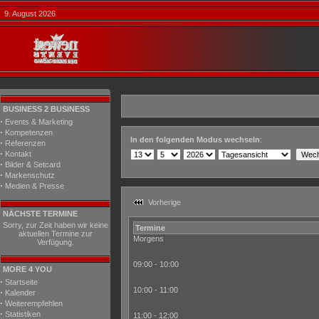
9. August 2026
BUSINESS 2 BUSINESS
·
Events & Marketing
·
Kompetenzen
In den folgenden Modus wechseln
:
·
Referenzen
·
Kontakt
·
Bilder & Setcard
·
Markenschutz
·
Medien & Presse
Vorherige
NÄCHSTE TERMINE
Sorry, zur Zeit haben wir keine
Termine
aktuellen Termine zur
Morgens
Verfügung.
09:00 - 10:00
MORE 4 YOU
·
Startseite
10:00 - 11:00
·
Kalender
·
Weiterempfehlen
·
Statistiken
11:00 - 12:00