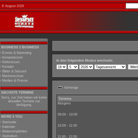
8. August 2026
BUSINESS 2 BUSINESS
·
Events & Marketing
·
Kompetenzen
In den folgenden Modus wechseln
:
·
Referenzen
·
Kontakt
·
Bilder & Setcard
·
Markenschutz
·
Medien & Presse
Vorherige
NÄCHSTE TERMINE
Sorry, zur Zeit haben wir keine
Termine
aktuellen Termine zur
Morgens
Verfügung.
09:00 - 10:00
MORE 4 YOU
·
Startseite
10:00 - 11:00
·
Kalender
·
Weiterempfehlen
·
Statistiken
11:00 - 12:00