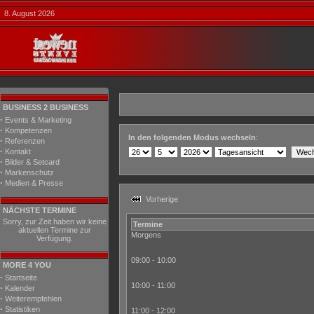
8. August 2026
BUSINESS 2 BUSINESS
·
Events & Marketing
·
Kompetenzen
In den folgenden Modus wechseln
:
·
Referenzen
·
Kontakt
·
Bilder & Setcard
·
Markenschutz
·
Medien & Presse
Vorherige
NÄCHSTE TERMINE
Sorry, zur Zeit haben wir keine
Termine
aktuellen Termine zur
Morgens
Verfügung.
09:00 - 10:00
MORE 4 YOU
·
Startseite
10:00 - 11:00
·
Kalender
·
Weiterempfehlen
·
Statistiken
11:00 - 12:00