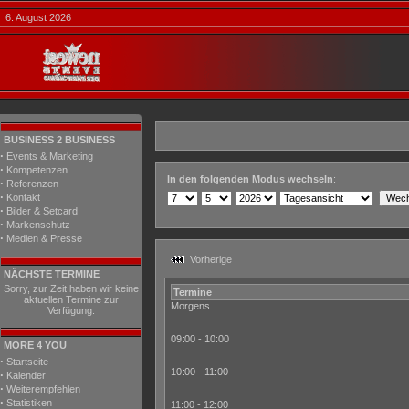
6. August 2026
BUSINESS 2 BUSINESS
·
Events & Marketing
·
Kompetenzen
In den folgenden Modus wechseln
:
·
Referenzen
·
Kontakt
·
Bilder & Setcard
·
Markenschutz
·
Medien & Presse
Vorherige
NÄCHSTE TERMINE
Sorry, zur Zeit haben wir keine
Termine
aktuellen Termine zur
Morgens
Verfügung.
09:00 - 10:00
MORE 4 YOU
·
Startseite
10:00 - 11:00
·
Kalender
·
Weiterempfehlen
·
Statistiken
11:00 - 12:00