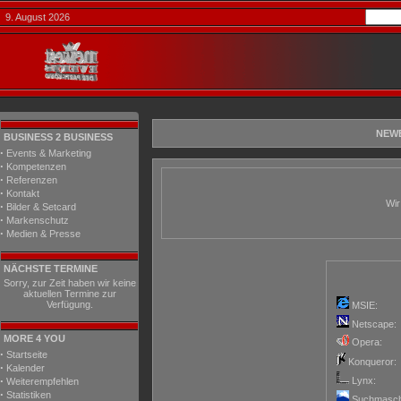
9. August 2026
NEWE
BUSINESS 2 BUSINESS
·
Events & Marketing
·
Kompetenzen
·
Referenzen
·
Kontakt
Wir
·
Bilder & Setcard
·
Markenschutz
·
Medien & Presse
NÄCHSTE TERMINE
Sorry, zur Zeit haben wir keine
aktuellen Termine zur
Verfügung.
MSIE:
Netscape:
MORE 4 YOU
Opera:
·
Startseite
Konqueror:
·
Kalender
·
Lynx:
Weiterempfehlen
·
Statistiken
Suchmasch