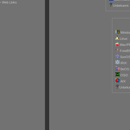
·
Web Links
Unbekannt:
Windo
Linux:
Mac/P
FreeB
SunOS
IRIX:
BeOS:
OS/2:
AIX:
Unbeka