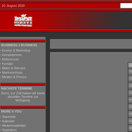
10. August 2026
BUSINESS 2 BUSINESS
·
Events & Marketing
·
Kompetenzen
·
Referenzen
·
Kontakt
S
·
Bilder & Setcard
00
·
Markenschutz
·
Medien & Presse
01
02
NÄCHSTE TERMINE
03
Sorry, zur Zeit haben wir keine
aktuellen Termine zur
04
Verfügung.
05
MORE 4 YOU
06
·
Startseite
·
07
Kalender
·
Weiterempfehlen
08
·
Statistiken